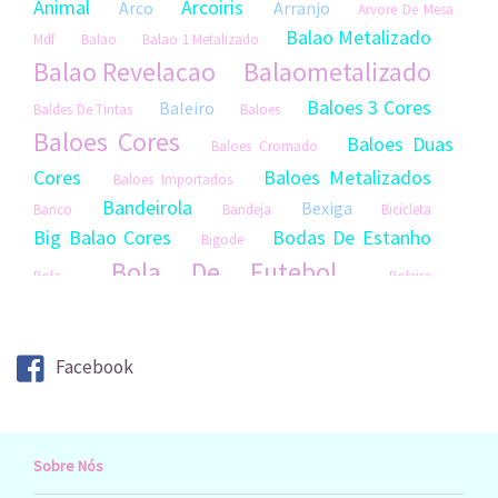
Animal
Arcoiris
Arco
Arranjo
Arvore De Mesa
Balao Metalizado
Mdf
Balao
Balao 1 Metalizado
Balao Revelacao
Balaometalizado
Baloes 3 Cores
Baleiro
Baldes De Tintas
Baloes
Baloes Cores
Baloes Duas
Baloes Cromado
Cores
Baloes Metalizados
Baloes Importados
Bandeirola
Bexiga
Banco
Bandeja
Bicicleta
Big Balao Cores
Bodas De Estanho
Bigode
Bola De Futebol
Bola
Boleira
Boneca
Bombadegasolina
Boneca
Artesanal
Bonecas De Feltro
Boneco
Boneco
Facebook
Artesanal
Borboleta Mdf Grande
Bonecos
Bubble C Vinil
Borlotetas Screp
Bubble
Bule
Cacto
Caixa
Buchinho
Sobre Nós
Caixadecorativa
Capim
Capa
Capas Para Cadeira