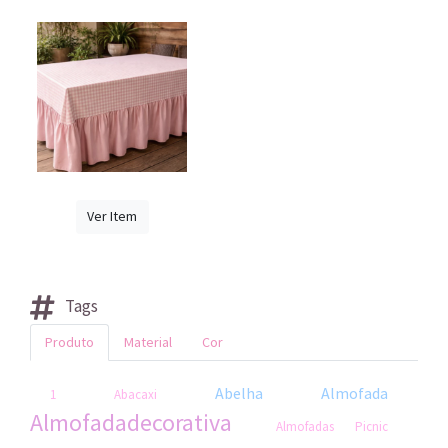
Ver Item
Tags
Produto
Material
Cor
Abelha
Almofada
1
Abacaxi
Almofadadecorativa
Almofadas Picnic