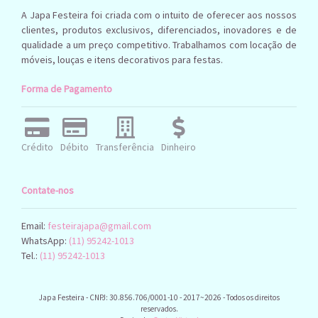
Carrinho
Dos Pampas
Carrossel
Casa
A Japa Festeira foi criada com o intuito de oferecer aos nossos
Celeiro
clientes, produtos exclusivos, diferenciados, inovadores e de
Centro De Mesa
Cereja Papelaria
qualidade a um preço competitivo. Trabalhamos com locação de
Cesta De Pic Nic
Cha Revelacao
móveis, louças e itens decorativos para festas.
Chaleira
Chapeu Boiadeira
Chuteira
Forma de Pagamento
Colher
Cogumelo
Cilios
Cogumelos
Cortina
Controle Videogame
Coracao
Crédito
Débito
Transferência
Dinheiro
Metalizada
Cortinadeled
Cubo
Cubos
Cubos Girls
Cubomdf
Contate-nos
Cuboslegodecorativ
Cupcake
Decoracao
Display De Dino
Display
Display Homem Aranha
Email:
festeirajapa@gmail.com
WhatsApp:
(11) 95242-1013
Display Pokemon
Display Minnie Rosa
Display Pvc
Tel.:
(11) 95242-1013
Display Spidey And
Doceira
Pikachu
Display Spfc
Escada
Enfeite
Escadinha
Escritaboyorgirl
Japa Festeira - CNPJ: 30.856.706/0001-10 - 2017~2026 - Todos os direitos
Estrela
Feno
Estrelinha Papel
reservados.