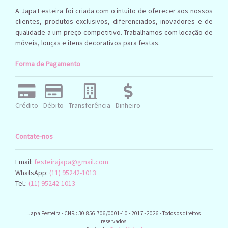
Caixadecorativa
Cacto
Capa
Caixa
A Japa Festeira foi criada com o intuito de oferecer aos nossos
Capim Dos Pampas
Capas Para Cadeira
clientes, produtos exclusivos, diferenciados, inovadores e de
qualidade a um preço competitivo. Trabalhamos com locação de
Casa
Celeiro
Centro De
Carrinho
Carrossel
móveis, louças e itens decorativos para festas.
Cereja Papelaria
Cesta De Pic
Mesa
Forma de Pagamento
Nic
Chaleira
Chapeu Boiadeira
Cha Revelacao
Cogumelo
Cogumelos
Chuteira
Cilios
Crédito
Débito
Transferência
Dinheiro
Controle Videogame
Colher
Coracao
Cortinadeled
Cubo
Cortina Metalizada
Contate-nos
Cubos
Cubomdf
Cubos Girls
Cuboslegodecorativ
Cupcake
Email:
festeirajapa@gmail.com
Display
Decoracao
Display De Dino
WhatsApp:
(11) 95242-1013
Display Homem Aranha
Display Minnie Rosa
Tel.:
(11) 95242-1013
Display
Display Pvc Pikachu
Display Pokemon
Spfc
Japa Festeira - CNPJ: 30.856.706/0001-10 - 2017~2026 - Todos os direitos
Doceira
Display Spidey And
Enfeite
reservados.