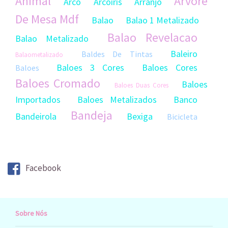
Animal
Arvore
Arco
Arcoiris
Arranjo
De Mesa Mdf
Balao
Balao 1 Metalizado
Balao Revelacao
Balao Metalizado
Baleiro
Baldes De Tintas
Balaometalizado
Baloes 3 Cores
Baloes Cores
Baloes
Baloes Cromado
Baloes
Baloes Duas Cores
Importados
Baloes Metalizados
Banco
Bandeja
Bandeirola
Bexiga
Bicicleta
Big Balao Cores
Bigode
Bodas De Estanho
Bola De Futebol
Bola
Boleira
Bombadegasolina
Facebook
Boneca
Boneca Artesanal
Boneco
Bonecas De Feltro
Boneco Artesanal
Bonecos
Borlotetas Screp
Borboleta Mdf Grande
Bubble
Buchinho
Bule
Bubble C Vinil
Sobre Nós