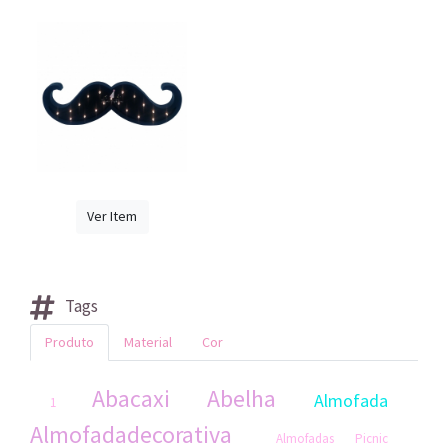
Ver Item
Tags
Produto
Material
Cor
Abacaxi
Abelha
Almofada
1
Almofadadecorativa
Almofadas Picnic