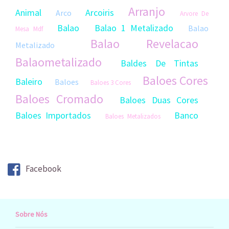
Arranjo
Animal
Arcoiris
Arco
Arvore De
Balao
Balao 1 Metalizado
Balao
Mesa Mdf
Balao Revelacao
Metalizado
Balaometalizado
Baldes De Tintas
Baloes Cores
Baleiro
Baloes
Baloes 3 Cores
Baloes Cromado
Baloes Duas Cores
Baloes Importados
Banco
Baloes Metalizados
Bexiga
Bandeirola
Bandeja
Bicicleta
Big Balao Cores
Bigode
Bodas De
Estanho
Facebook
Bola
Bola De Futebol
Boleira
Bombadegasolina
Boneca
Boneca Artesanal
Bonecas De Feltro
Boneco
Boneco Artesanal
Bonecos
Borboleta Mdf Grande
Sobre Nós
Borlotetas Screp
Bubble