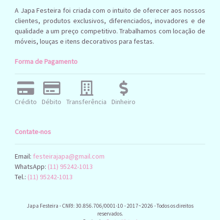
Bubble C Vinil
A Japa Festeira foi criada com o intuito de oferecer aos nossos
Buchinho
Bule
Cacto
Caixa
clientes, produtos exclusivos, diferenciados, inovadores e de
qualidade a um preço competitivo. Trabalhamos com locação de
Capa
Caixadecorativa
Capas Para Cadeira
Capim Dos
móveis, louças e itens decorativos para festas.
Casa
Celeiro
Carrinho
Pampas
Carrossel
Forma de Pagamento
Centro De Mesa
Cha
Cereja Papelaria
Cesta De Pic Nic
Chapeu Boiadeira
Revelacao
Chaleira
Cilios
Cogumelos
Chuteira
Cogumelo
Crédito
Débito
Transferência
Dinheiro
Cortina
Colher
Controle Videogame
Coracao
Metalizada
Cortinadeled
Cubo
Contate-nos
Cubomdf
Cubos
Cubos Girls
Cuboslegodecorativ
Email:
festeirajapa@gmail.com
Cupcake
Decoracao
WhatsApp:
(11) 95242-1013
Display
Display De Dino
Display Homem Aranha
Tel.:
(11) 95242-1013
Display Pokemon
Display Minnie Rosa
Display Pvc Pikachu
Display Spfc
Display Spidey And
Japa Festeira - CNPJ: 30.856.706/0001-10 - 2017~2026 - Todos os direitos
Enfeite
Doceira
reservados.
Escadinha
Escada