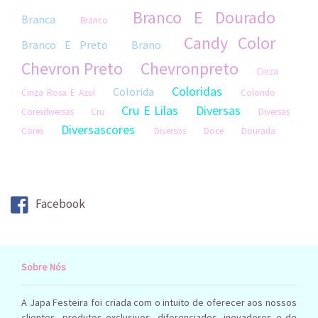
Branco E Dourado
Branca
Branco
Candy Color
Branco E Preto
Brano
Chevron Preto
Chevronpreto
Cinza
Coloridas
Colorida
Cinza Rosa E Azul
Colorido
Cru E Lilas
Diversas
Coresdiversas
Cru
Diversas
Diversascores
Cores
Diversos
Doce
Dourada
Dourado Fosco
Led
Dourado
Laranja
Madeira
Branco
Lisa
Lilas
Marfim
Off White
Marrom
Facebook
Outras
Pink
Neon
Prata
Preto
Preto E Branco
Preta
Pretoeverde
Rosa
Rosa Bebe
Rosa Cinza
Sobre Nós
Rosa Com Rosa Claro
E Azul
Rosa E
Roxa
A Japa Festeira foi criada com o intuito de oferecer aos nossos
Roxo
Rustico
Rustica
Amarelo
clientes, produtos exclusivos, diferenciados, inovadores e de