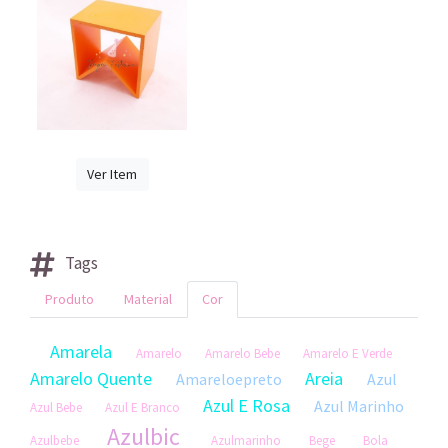
Ver Item
Tags
Produto
Material
Cor
Amarela
Amarelo
Amarelo Bebe
Amarelo E Verde
Amarelo Quente
Areia
Amareloepreto
Azul
Azul E Rosa
Azul Marinho
Azul Bebe
Azul E Branco
Azulbic
Azulbebe
Azulmarinho
Bege
Bola