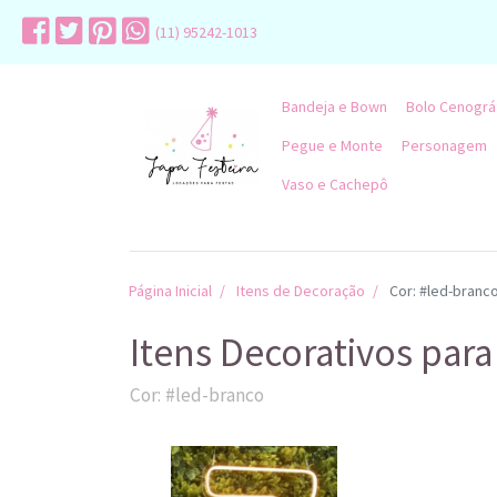
(11) 95242-1013
Bandeja e Bown
Bolo Cenográ
Pegue e Monte
Personagem
Vaso e Cachepô
Página Inicial
Itens de Decoração
Cor: #led-branc
Itens Decorativos para
Cor: #led-branco