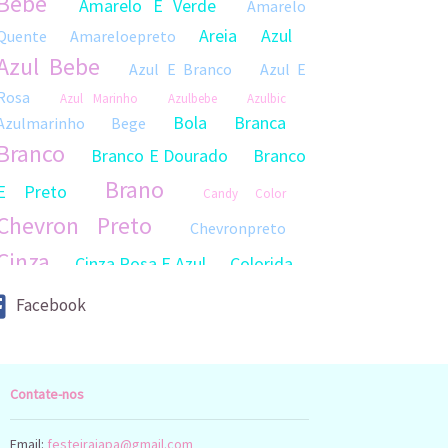
Bebe
Amarelo E Verde
Amarelo
Areia
Azul
Quente
Amareloepreto
Azul Bebe
Azul E Branco
Azul E
Rosa
Azul Marinho
Azulbebe
Azulbic
Bola
Branca
Azulmarinho
Bege
Branco
Branco E Dourado
Branco
Brano
E Preto
Candy Color
Chevron Preto
Chevronpreto
Cinza
Cinza Rosa E Azul
Colorida
Coresdiversas
Coloridas
Colorido
Facebook
Cru
Diversas
Cru E Lilas
Diversascores
Diversas Cores
Diversos
Dourado
Contate-nos
Doce
Dourada
Dourado
Fosco
Led Branco
Laranja
Lilas
Email:
festeirajapa@gmail.com