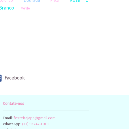
Dourada
Colorido
Preta
Branco
Verde
Facebook
Contate-nos
Email:
festeirajapa@gmail.com
WhatsApp:
(11) 95242-1013