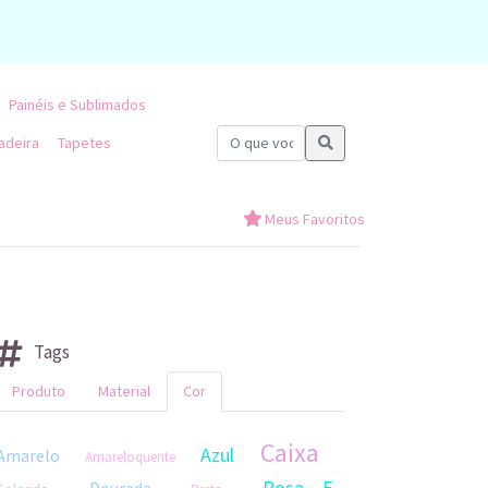
Painéis e Sublimados
adeira
Tapetes
Meus Favoritos
Tags
Produto
Material
Cor
Caixa
Azul
Amarelo
Amareloquente
Rosa E