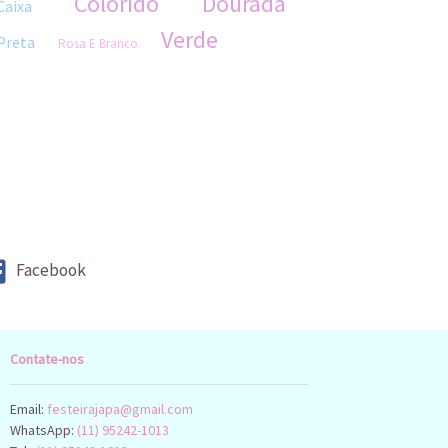
Colorido
Dourada
Caixa
Verde
Preta
Rosa E Branco
Facebook
Contate-nos
Email:
festeirajapa@gmail.com
WhatsApp:
(11) 95242-1013