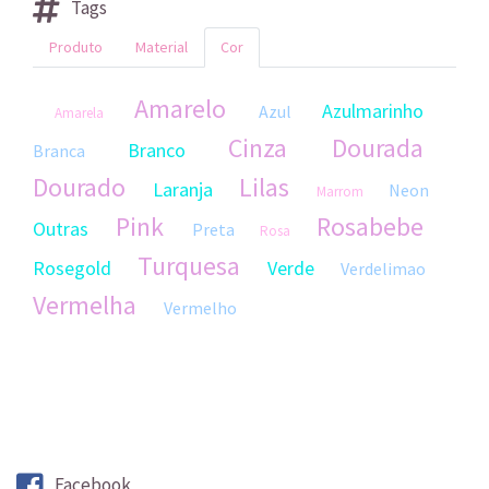
Tags
Produto
Material
Cor
Amarelo
Azulmarinho
Azul
Amarela
Cinza
Dourada
Branco
Branca
Dourado
Lilas
Laranja
Neon
Marrom
Pink
Rosabebe
Outras
Preta
Rosa
Turquesa
Rosegold
Verde
Verdelimao
Vermelha
Vermelho
Facebook