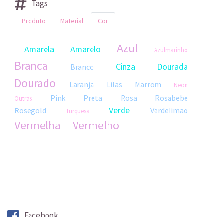
Tags
Produto
Material
Cor
Azul
Amarela
Amarelo
Azulmarinho
Branca
Cinza
Dourada
Branco
Dourado
Laranja
Lilas
Marrom
Neon
Pink
Preta
Rosa
Rosabebe
Outras
Verde
Rosegold
Verdelimao
Turquesa
Vermelha
Vermelho
Facebook