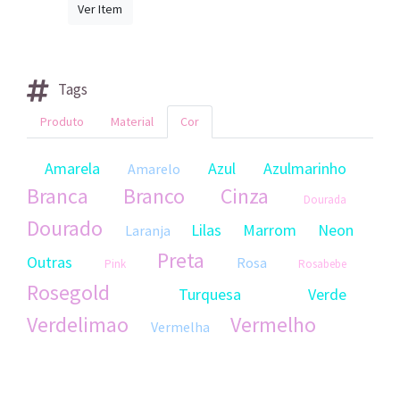
Ver Item
Tags
Produto
Material
Cor
Amarela
Azul
Azulmarinho
Amarelo
Branca
Branco
Cinza
Dourada
Dourado
Lilas
Marrom
Neon
Laranja
Preta
Outras
Rosa
Pink
Rosabebe
Rosegold
Turquesa
Verde
Verdelimao
Vermelho
Vermelha