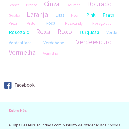
Cinza
Dourado
Branca
Branco
Dourada
Laranja
Pink
Prata
Lilas
Goiaba
Neon
Rosa
Preta
Preto
Rosacandy
Rosagoiaba
Roxa
Roxo
Rosegold
Turquesa
Verde
Verdeescuro
Verdealface
Verdebebe
Vermelha
Vermelho
Facebook
Sobre Nós
A Japa Festeira foi criada com o intuito de oferecer aos nossos