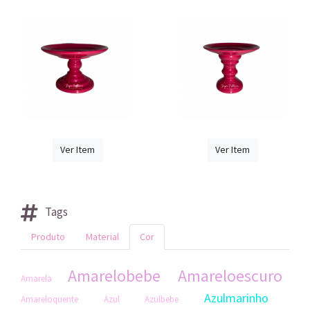
Ver Item
Ver Item
Tags
Produto
Material
Cor
Amarelobebe
Amareloescuro
Amarela
Azulmarinho
Amareloquente
Azul
Azulbebe