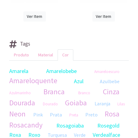
Ver Item
Ver Item
Tags
Produto
Material
Cor
Amarela
Amarelobebe
Amareloescuro
Amareloquente
Azul
Azulbebe
Branca
Cinza
Azulmarinho
Branco
Dourada
Goiaba
Laranja
Dourado
Lilas
Neon
Rosa
Pink
Prata
Preto
Preta
Rosacandy
Rosagoiaba
Rosegold
Roxa
Roxo
Verdealface
Turquesa
Verde