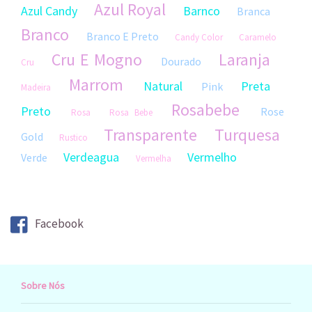
Azul Royal
Azul Candy
Barnco
Branca
Branco
Branco E Preto
Candy Color
Caramelo
Cru E Mogno
Laranja
Dourado
Cru
Marrom
Natural
Preta
Pink
Madeira
Rosabebe
Preto
Rose
Rosa
Rosa Bebe
Transparente
Turquesa
Gold
Rustico
Verdeagua
Vermelho
Verde
Vermelha
Facebook
Sobre Nós