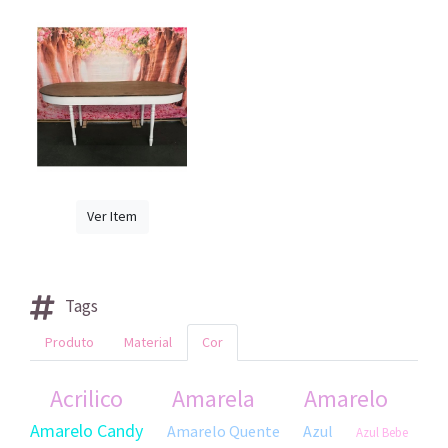
Ver Item
Tags
Produto
Material
Cor
Acrilico
Amarela
Amarelo
Amarelo Candy
Amarelo Quente
Azul
Azul Bebe