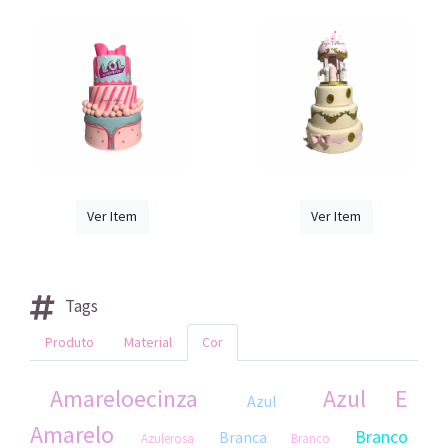
Ver Item
Ver Item
Tags
Produto
Material
Cor
Amareloecinza
Azul E
Azul
Amarelo
Branco
Branca
Azulerosa
Branco