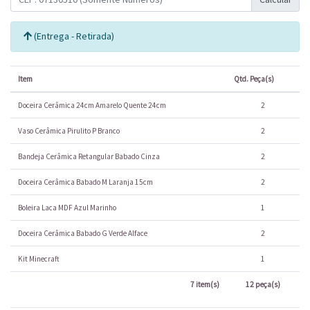
(Entrega - Retirada)
Item
Qtd. Peça(s)
Doceira Cerâmica 24cm Amarelo Quente 24cm
2
Vaso Cerâmica Pirulito P Branco
2
Bandeja Cerâmica Retangular Babado Cinza
2
Doceira Cerâmica Babado M Laranja 15cm
2
Boleira Laca MDF Azul Marinho
1
Doceira Cerâmica Babado G Verde Alface
2
Kit Minecraft
1
7 item(s)
12 peça(s)