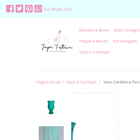
(11) 95242-1013
Bandeja e Bown
Bolo Cenográ
Pegue e Monte
Personagem
Vaso e Cachepô
Página Inicial
Vaso e Cachepô
Vaso Cerâmica Torc