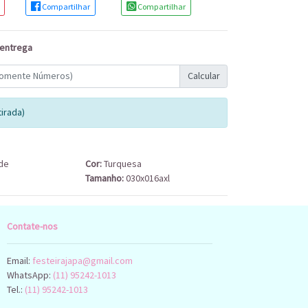
Compartilhar
Compartilhar
 entrega
Calcular
irada)
de
Cor:
Turquesa
Tamanho:
030x016axl
Contate-nos
Email:
festeirajapa@gmail.com
WhatsApp:
(11) 95242-1013
Tel.:
(11) 95242-1013