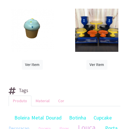
Ver Item
Ver Item
Tags
Produto
Material
Cor
Boleira Metal Dourad
Botinha
Cupcake
Louca
Porta
Decoracao
Doceira
Flores