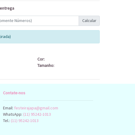
 entrega
Calcular
irada)
Cor:
Tamanho:
Contate-nos
Email:
festeirajapa@gmail.com
WhatsApp:
(11) 95242-1013
Tel.:
(11) 95242-1013