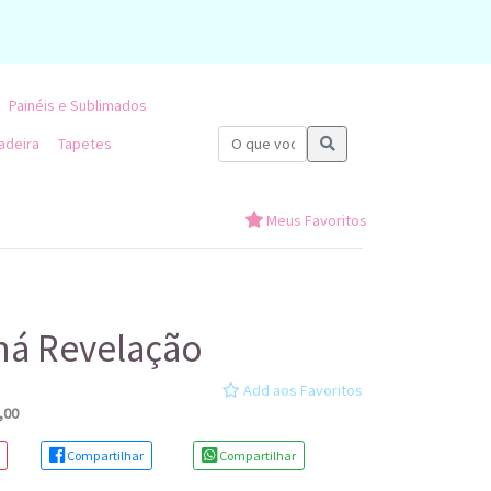
Painéis e Sublimados
adeira
Tapetes
Meus Favoritos
há Revelação
Add aos Favoritos
,00
Compartilhar
Compartilhar